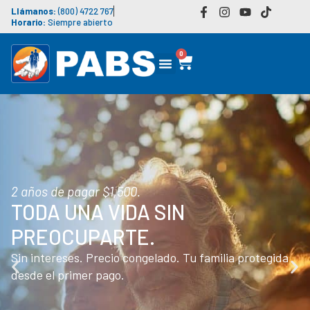
Llámanos:
(800) 4722 767
Horario:
Siempre abierto
0
Servicio funeraria
COBERTURA NACIONAL
INMEDIATA PARA TU FAMILIA.
Contrata tu plan en línea en minutos, de forma segura.