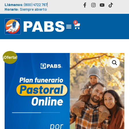
Llámanos:
(800) 4722 767
Horario:
Siempre abierto
0
¡Oferta!